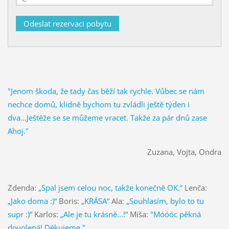
"Jenom škoda, že tady čas běží tak rychle. Vůbec se nám
nechce domů, klidně bychom tu zvládli ještě týden i
dva...Ještěže se se můžeme vracet. Takže za pár dnů zase
Ahoj."
Zuzana, Vojta, Ondra
Zdenda:
„Spal jsem celou noc, takže konečně OK.“
Lenča:
„Jako doma :)“
Boris:
„KRÁSA“
Ala:
„Souhlasím, bylo to tu
supr :)“
Karlos:
„Ale je tu krásně...!“
Míša:
"Móóóc pěkná
dovolená! Děkujeme."