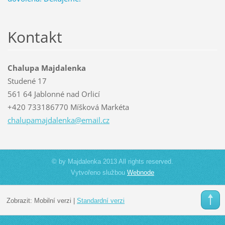
Kontakt
Chalupa Majdalenka
Studené 17
561 64 Jablonné nad Orlicí
+420 733186770 Míšková Markéta
chalupam
ajdalenk
a@email.
cz
© by Majdalenka 2013 All rights reserved.
Vytvořeno službou
Webnode
Zobrazit:
Mobilní verzi
|
Standardní verzi