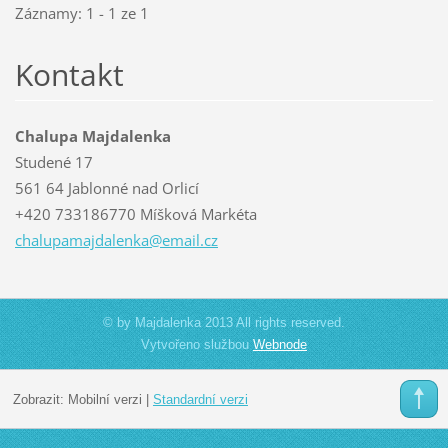
Záznamy: 1 - 1 ze 1
Kontakt
Chalupa Majdalenka
Studené 17
561 64 Jablonné nad Orlicí
+420 733186770 Míšková Markéta
chalupam
ajdalenk
a@email.
cz
© by Majdalenka 2013 All rights reserved.
Vytvořeno službou
Webnode
Zobrazit:
Mobilní verzi
|
Standardní verzi