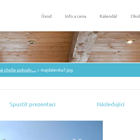
Úvod
Info a cena
Kalendář
Okol
 chvíle pohody.....
>
majdalenka7.jpg
Spustit prezentaci
Následující