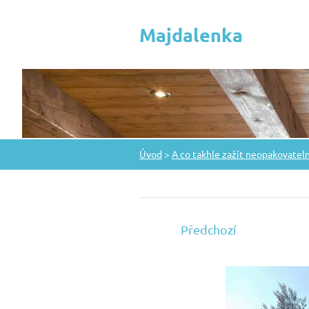
Majdalenka
Úvod
>
A co takhle zažít neopakovatelné
Předchozí