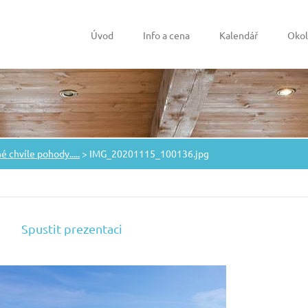
Úvod
Info a cena
Kalendář
Okol
 chvíle pohody.....
>
IMG_20201115_100136.jpg
Spustit prezentaci