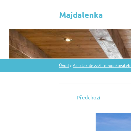
Majdalenka
Úvod
>
A co takhle zažít neopakovatelné
Předchozí