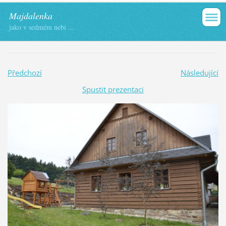
Majdalenka
jako v sedmém nebi ...
Předchozí
Následující
Spustit prezentaci