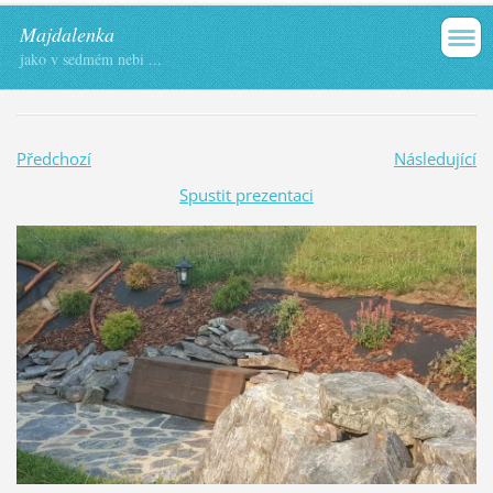
Majdalenka
jako v sedmém nebi ...
Předchozí
Následující
Spustit prezentaci