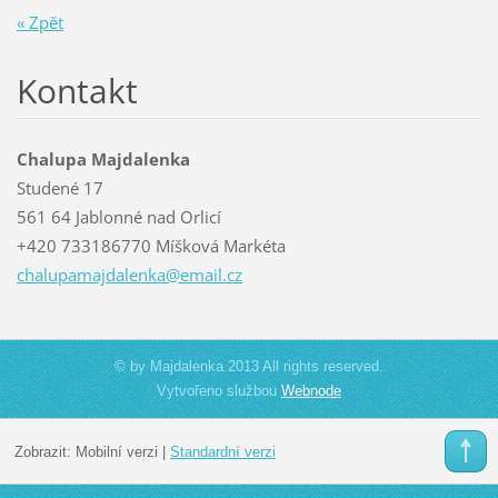
« Zpět
Kontakt
Chalupa Majdalenka
Studené 17
561 64 Jablonné nad Orlicí
+420 733186770 Míšková Markéta
chalupam
ajdalenk
a@email.
cz
© by Majdalenka 2013 All rights reserved.
Vytvořeno službou
Webnode
Zobrazit:
Mobilní verzi
|
Standardní verzi