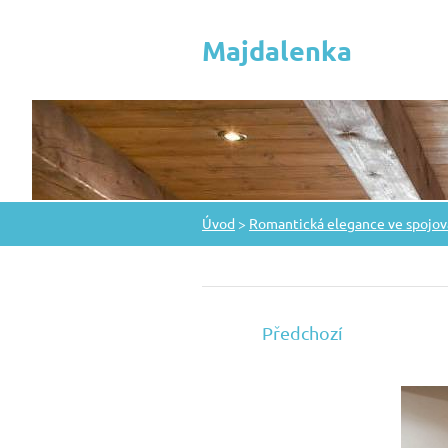
Majdalenka
Úvod
>
Romantická elegance ve spojov
Předchozí