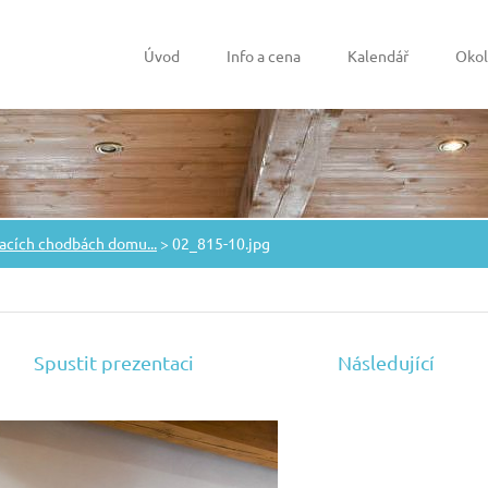
Úvod
Info a cena
Kalendář
Okol
acích chodbách domu...
>
02_815-10.jpg
Spustit prezentaci
Následující