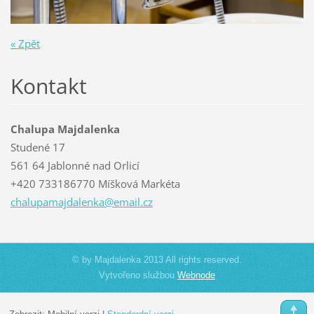
« Zpět
Kontakt
Chalupa Majdalenka
Studené 17
561 64 Jablonné nad Orlicí
+420 733186770 Míšková Markéta
chalupam
ajdalenk
a@email.
cz
© by Majdalenka 2013 All rights reserved.
Vytvořeno službou
Webnode