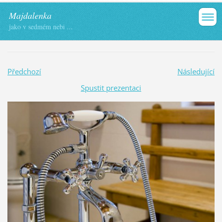
Majdalenka
jako v sedmém nebi ...
Předchozí
Následující
Spustit prezentaci