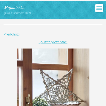
Majdalenka
jako v sedmém nebi ...
Předchozí
Spustit prezentaci